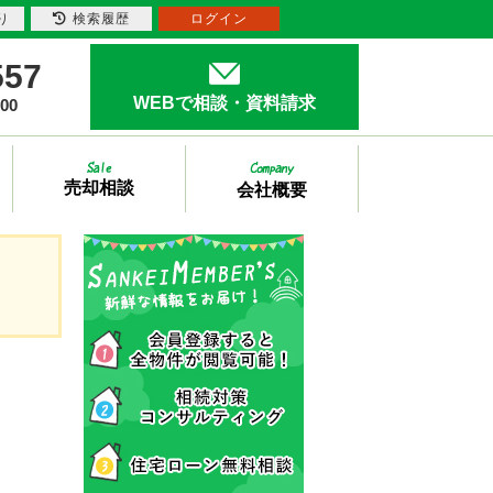
り
検索履歴
ログイン
557
WEBで相談・資料請求
00
売却相談
会社概要