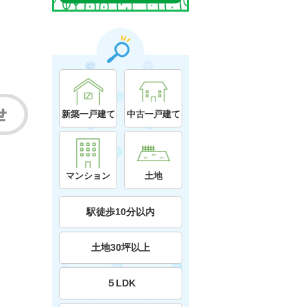
新築一戸建て
中古一戸建て
マンション
土地
駅徒歩10分以内
土地30坪以上
５LDK