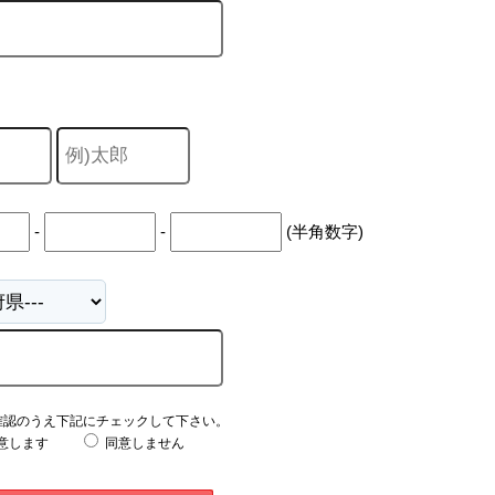
-
-
(半角数字)
確認のうえ下記にチェックして下さい。
意します
同意しません