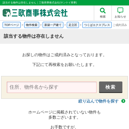
該当する物件は存在しません｜三敬商事株式会社(サンケイ商事)
検索
お知らせ
TOPページ
>
物件検索
>
新築一戸建て
>
足立区
>
つくばエクスプレス
ご成約済み
該当する物件は存在しません
お探しの物件はご成約済みとなっております。
下記にて再検索をお願いたします。
絞り込んで物件を探す
ホームページに掲載されていない物件も
多数ございます。
お手数ですが、