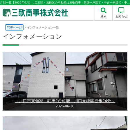
月別一覧【2026年6月】 | 足立区・葛飾区の不動産は三敬商事 - 新築一戸建て・中古一戸建て・中古マンション情報多数取り扱い
検索
お知らせ
TOPページ
>
インフォメーション一覧
インフォメーション
～川口市東領家 駐車2台可能 川口元郷駅徒歩24分～
2026-06-30