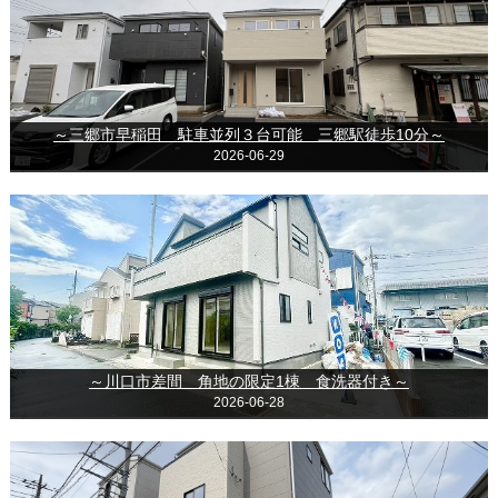
～三郷市早稲田 駐車並列３台可能 三郷駅徒歩10分～
2026-06-29
～川口市差間 角地の限定1棟 食洗器付き～
2026-06-28