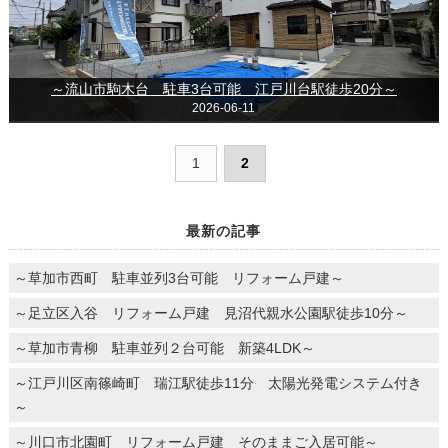
～流山市駒木台 駐車3台可能 江戸川台駅徒歩20分～
2026-06-11
1
2
最新の記事
～草加市西町 駐車並列3台可能 リフォーム戸建～
～足立区入谷 リフォーム戸建 見沼代親水公園駅徒歩10分～
～草加市青柳 駐車並列２台可能 新築4LDK～
～江戸川区南篠崎町 瑞江駅徒歩11分 太陽光発電システム付き
～
～川口市北園町 リフォーム戸建 そのままご入居可能～