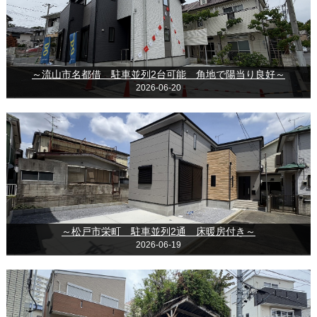
～流山市名都借 駐車並列2台可能 角地で陽当り良好～
2026-06-20
～松戸市栄町 駐車並列2通 床暖房付き～
2026-06-19