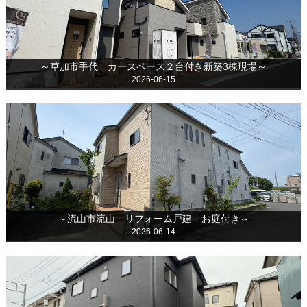
～草加市手代 カースペース２台付き新築3棟現場～
2026-06-15
～流山市流山 リフォーム戸建 お庭付き～
2026-06-14