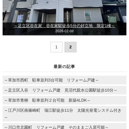
～足立区谷在家 谷在家駅徒歩5分の好立地 限定1棟～
2026-02-08
1
2
最新の記事
～草加市西町 駐車並列3台可能 リフォーム戸建～
～足立区入谷 リフォーム戸建 見沼代親水公園駅徒歩10分～
～草加市青柳 駐車並列２台可能 新築4LDK～
～江戸川区南篠崎町 瑞江駅徒歩11分 太陽光発電システム付き
～
～川口市北園町 リフォーム戸建 そのままご入居可能～