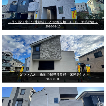
～足立区江北 江北駅徒歩5分の好立地 4LDK 新築戸建～
2026-02-10
～足立区六木 角地で陽当り良好 床暖房付き～
2026-02-09