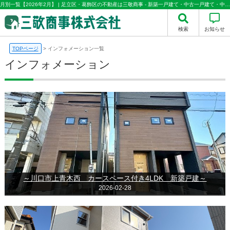
月別一覧【2026年2月】 | 足立区・葛飾区の不動産は三敬商事 - 新築一戸建て・中古一戸建て・中古マンション情報多数取り扱い
検索
お知らせ
TOPページ
>
インフォメーション一覧
インフォメーション
～川口市上青木西 カースペース付き4LDK 新築戸建～
2026-02-28