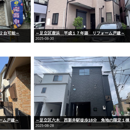
２台可能～
～足立区鹿浜 平成１７年築 リフォーム戸建～
2025-08-30
ーム戸建～
～足立区六木 西新井駅徒歩18分 角地の限定１棟
2025-08-28