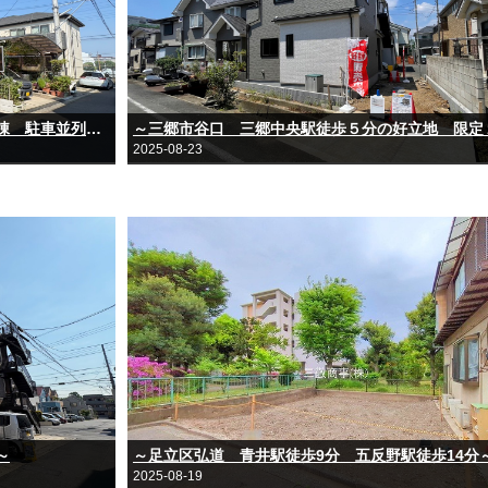
～八潮市大字二丁目 大幅値下げの限定１棟 駐車並列２台～
～三郷市谷口 三郷中央駅徒歩５分の好立地 限定
2025-08-23
～
～足立区弘道 青井駅徒歩9分 五反野駅徒歩14分
2025-08-19