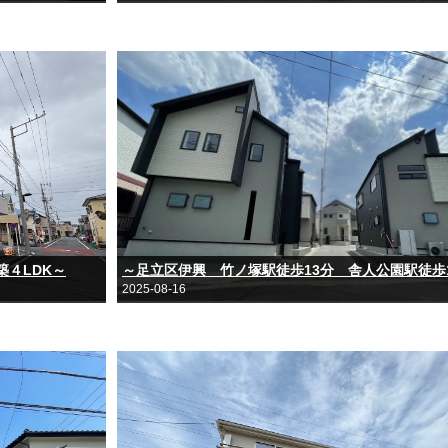
４LDK～
～足立区伊興 竹ノ塚駅徒歩13分 舎人公園駅徒歩
2025-08-16