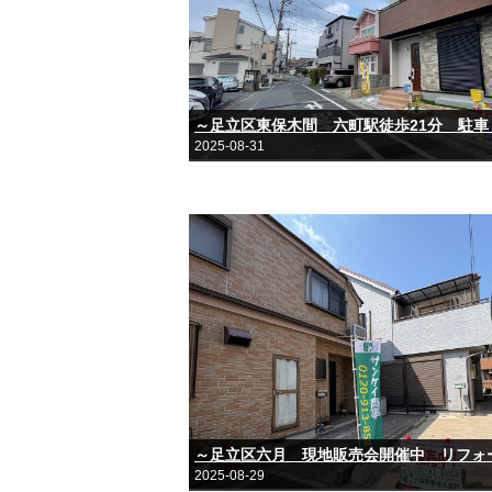
～足立区東保木間 六町駅徒歩21分 駐車
2025-08-31
～足立区六月 現地販売会開催中 リフォ
2025-08-29