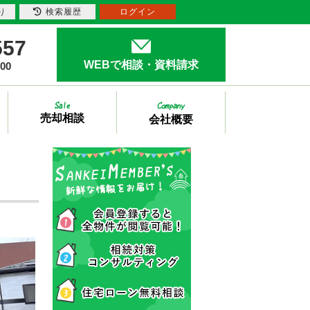
り
検索履歴
ログイン
557
WEBで相談・資料請求
00
売却相談
会社概要