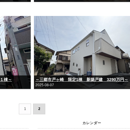
定１棟～
～三郷市戸ヶ崎 限定1棟 新築戸建 3290万円～
2025-08-07
1
2
カレンダー