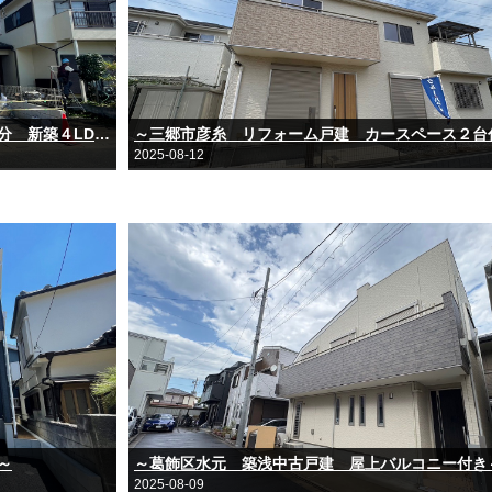
～草加市遊馬町 見沼代親水公園駅徒歩15分 新築４LDK～
～三郷市彦糸 リフォーム戸建 カースペース２台
2025-08-12
～
～葛飾区水元 築浅中古戸建 屋上バルコニー付き
2025-08-09