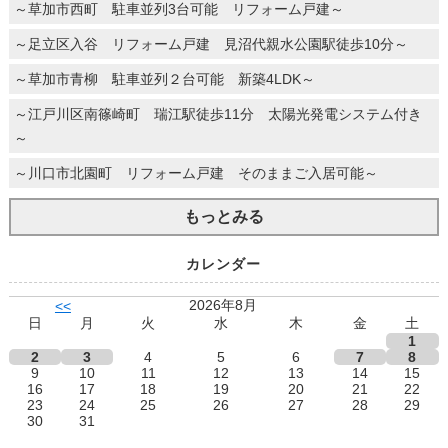
～草加市西町 駐車並列3台可能 リフォーム戸建～
～足立区入谷 リフォーム戸建 見沼代親水公園駅徒歩10分～
～草加市青柳 駐車並列２台可能 新築4LDK～
～江戸川区南篠崎町 瑞江駅徒歩11分 太陽光発電システム付き
～
～川口市北園町 リフォーム戸建 そのままご入居可能～
もっとみる
カレンダー
2026年8月
<<
日
月
火
水
木
金
土
1
2
3
4
5
6
7
8
9
10
11
12
13
14
15
16
17
18
19
20
21
22
23
24
25
26
27
28
29
30
31