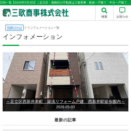
日別一覧【2026年5月3日】 | 足立区・葛飾区の不動産は三敬商事 - 新築一戸建て・中古一戸建て・中古マンション情報多数取り扱い
検索
お知らせ
TOPページ
>
インフォメーション一覧
インフォメーション
～足立区西新井本町 築浅リフォーム戸建 西新井駅徒歩圏内～
2026-05-03
最新の記事