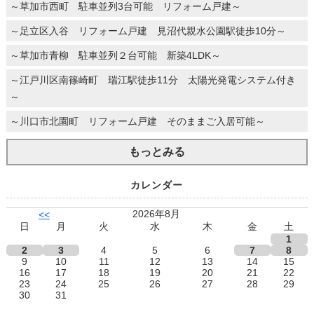
～草加市西町 駐車並列3台可能 リフォーム戸建～
～足立区入谷 リフォーム戸建 見沼代親水公園駅徒歩10分～
～草加市青柳 駐車並列２台可能 新築4LDK～
～江戸川区南篠崎町 瑞江駅徒歩11分 太陽光発電システム付き
～
～川口市北園町 リフォーム戸建 そのままご入居可能～
もっとみる
カレンダー
2026年8月
<<
日
月
火
水
木
金
土
1
2
3
4
5
6
7
8
9
10
11
12
13
14
15
16
17
18
19
20
21
22
23
24
25
26
27
28
29
30
31