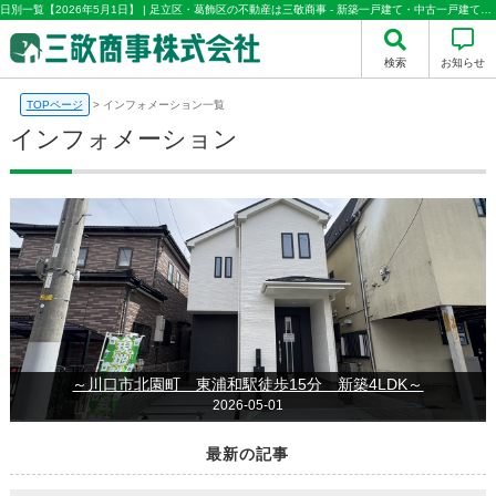
日別一覧【2026年5月1日】 | 足立区・葛飾区の不動産は三敬商事 - 新築一戸建て・中古一戸建て・中古マンション情報多数取り扱い
検索
お知らせ
TOPページ
>
インフォメーション一覧
インフォメーション
～川口市北園町 東浦和駅徒歩15分 新築4LDK～
2026-05-01
最新の記事