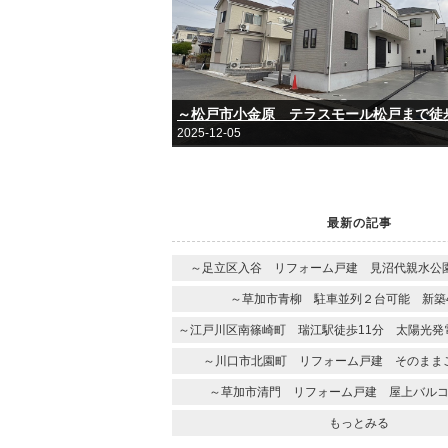
2025-12-05
最新の記事
～足立区入谷 リフォーム戸建 見沼代親水公園
～草加市青柳 駐車並列２台可能 新築4
～江戸川区南篠崎町 瑞江駅徒歩11分 太陽光発
～川口市北園町 リフォーム戸建 そのまま
～草加市清門 リフォーム戸建 屋上バル
もっとみる