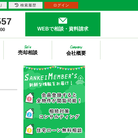
り
検索履歴
ログイン
557
WEBで相談・資料請求
00
売却相談
会社概要