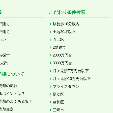
索
こだわり条件検索
戸建て
駅徒歩10分以内
戸建て
土地30坪以上
ョン
５LDK
2階建て
ら探す
2000万円台
ら探す
3000万円台
月々返済7万円台以下
売却について
月々返済10万円台以下
売却の流れ
プライスダウン
るポイントは？
足立区
売却のよくある質問
葛飾区
売却査定
三郷市