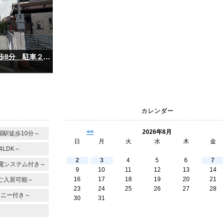
～松戸市小金原 テラスモール松戸まで徒歩8分 駐車２台可能～
カレンダー
<<
2026年8月
駅徒歩10分～
日
月
火
水
木
金
LDK～
2
3
4
5
6
7
電システム付き～
9
10
11
12
13
14
16
17
18
19
20
21
ご入居可能～
23
24
25
26
27
28
コニー付き～
30
31