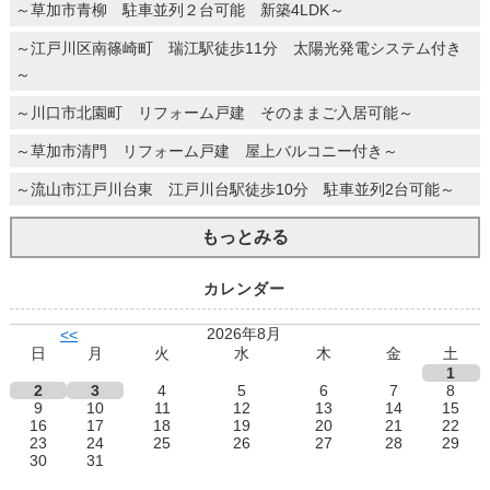
～草加市青柳 駐車並列２台可能 新築4LDK～
～江戸川区南篠崎町 瑞江駅徒歩11分 太陽光発電システム付き
～
～川口市北園町 リフォーム戸建 そのままご入居可能～
～草加市清門 リフォーム戸建 屋上バルコニー付き～
～流山市江戸川台東 江戸川台駅徒歩10分 駐車並列2台可能～
もっとみる
カレンダー
2026年8月
<<
日
月
火
水
木
金
土
1
2
3
4
5
6
7
8
9
10
11
12
13
14
15
16
17
18
19
20
21
22
23
24
25
26
27
28
29
30
31