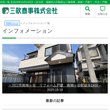
日別一覧【2025年10月10日】 | 足立区・葛飾区の不動産は三敬商事 - 新築一戸建て・中古一戸建て・中古マンション情報多数取り扱い
検索
お知らせ
TOPページ
>
インフォメーション一覧
インフォメーション
～川口市南鳩ヶ谷 リフォーム戸建 南鳩ヶ谷駅徒歩14分～
2025-10-10
最新の記事