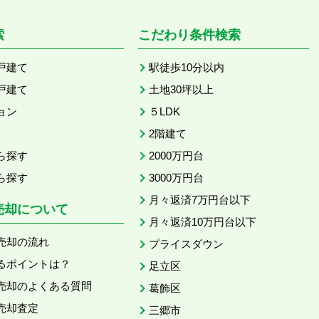
索
こだわり条件検索
戸建て
駅徒歩10分以内
戸建て
土地30坪以上
ョン
５LDK
2階建て
ら探す
2000万円台
ら探す
3000万円台
月々返済7万円台以下
売却について
月々返済10万円台以下
売却の流れ
プライスダウン
るポイントは？
足立区
売却のよくある質問
葛飾区
売却査定
三郷市