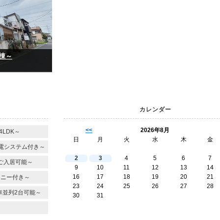
棟～
カレンダー
<<
2026年8月
LDK～
日
月
火
水
木
金
電システム付き～
2
3
4
5
6
7
ご入居可能～
9
10
11
12
13
14
16
17
18
19
20
21
コニー付き～
23
24
25
26
27
28
車並列2台可能～
30
31