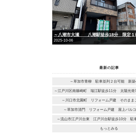
～八潮市大瀬 八潮駅徒歩18分 限定１
2025-10-06
最新の記事
～草加市青柳 駐車並列２台可能 新築4
～江戸川区南篠崎町 瑞江駅徒歩11分 太陽光発
～川口市北園町 リフォーム戸建 そのまま
～草加市清門 リフォーム戸建 屋上バル
～流山市江戸川台東 江戸川台駅徒歩10分 駐
もっとみる