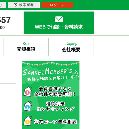
り
検索履歴
ログイン
557
WEBで相談・資料請求
00
売却相談
会社概要