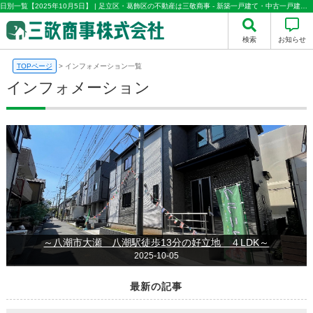
日別一覧【2025年10月5日】 | 足立区・葛飾区の不動産は三敬商事 - 新築一戸建て・中古一戸建て・中古マンション情報多数取り扱い
検索
お知らせ
TOPページ
>
インフォメーション一覧
インフォメーション
～八潮市大瀬 八潮駅徒歩13分の好立地 ４LDK～
2025-10-05
最新の記事