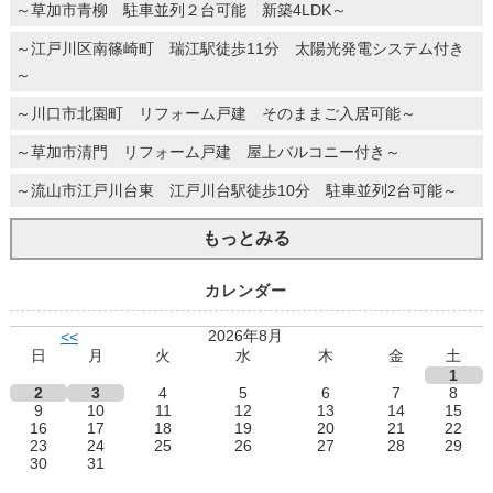
～草加市青柳 駐車並列２台可能 新築4LDK～
～江戸川区南篠崎町 瑞江駅徒歩11分 太陽光発電システム付き
～
～川口市北園町 リフォーム戸建 そのままご入居可能～
～草加市清門 リフォーム戸建 屋上バルコニー付き～
～流山市江戸川台東 江戸川台駅徒歩10分 駐車並列2台可能～
もっとみる
カレンダー
2026年8月
<<
日
月
火
水
木
金
土
1
2
3
4
5
6
7
8
9
10
11
12
13
14
15
16
17
18
19
20
21
22
23
24
25
26
27
28
29
30
31